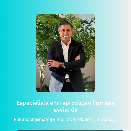
Especialista em reprodução humana
assistida
Fundador @materprime | Cofundador @materlab_