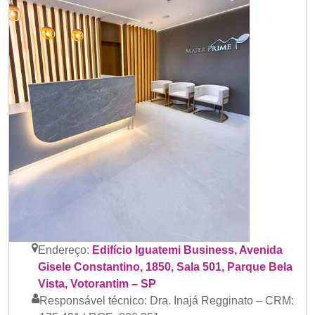
Endereço:
Edifício Iguatemi Business, Avenida
Gisele Constantino, 1850, Sala 501, Parque Bela
Vista, Votorantim – SP
Responsável técnico:
Dra. Inajá Regginato – CRM: