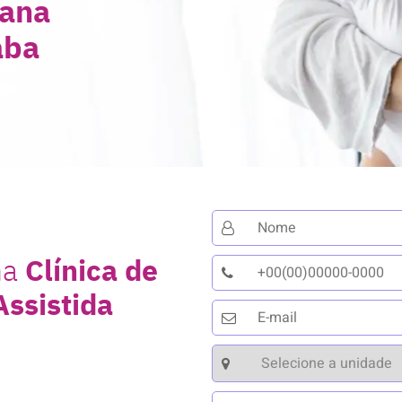
ana
aba
na
Clínica de
ssistida