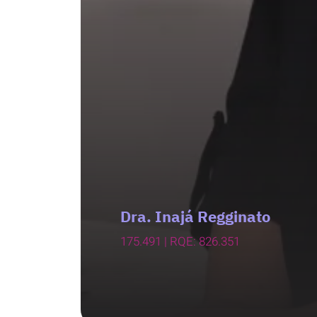
Dra. Inajá Regginato
175.491 | RQE: 826.351