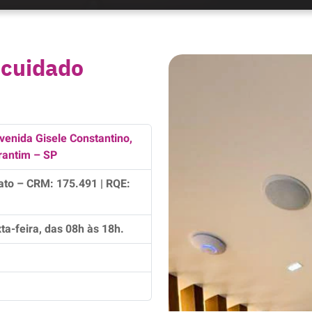
 cuidado
venida Gisele Constantino,
orantim – SP
ato – CRM: 175.491 | RQE:
a-feira, das 08h às 18h.