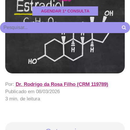
AGENDAR 1ª CONSULTA
Por:
Dr. Rodrigo da Rosa Filho (CRM 119789)
Publicado em
08/03/2026
3 min. de leitura