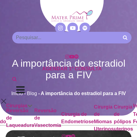
A importância do estradiol
AGENDAR 1ª CONSULTA
para a FIV
Início
-
Blog
-
A importância do estradiol para a FIV
Cirurgias
I
Cirurgia
Cirurgia
Reversão
Reversão
Cirurgia de
de
de
T
de
de
ado
Endometriose
Miomas
pólipos
F
Laqueadura
Vasectomia
Uterinos
uterinos