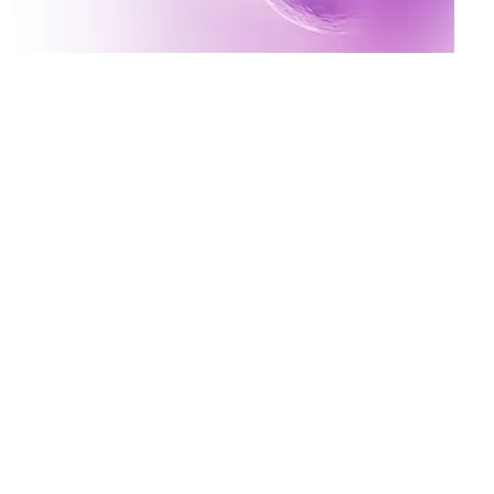
Inscreva-se no canal da
Mater Prime
Vídeos novos toda terça e quinta às 17h
Ative o sininho para não perder!
x