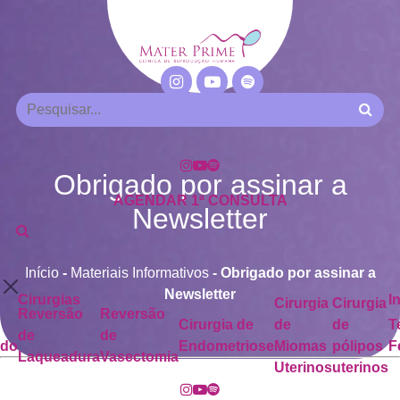
Obrigado por assinar a
AGENDAR 1ª CONSULTA
Newsletter
Início
-
Materiais Informativos
-
Obrigado por assinar a
Newsletter
Cirurgias
I
Cirurgia
Cirurgia
Reversão
Reversão
Cirurgia de
de
de
T
de
de
ado
Endometriose
Miomas
pólipos
F
Laqueadura
Vasectomia
Uterinos
uterinos