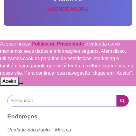
AGENDE AGORA
Acesse nossa
Política de Privacidade
e entenda como
mantemos seus dados e informações seguros. Além disso,
utilizamos cookies para fins de estatísticas, marketing e
também para garantir que você tenha a melhor experiência no
nosso site. Para continuar sua navegação, clique em "Aceito".
Aceito
Endereços
Unidade São Paulo – Moema