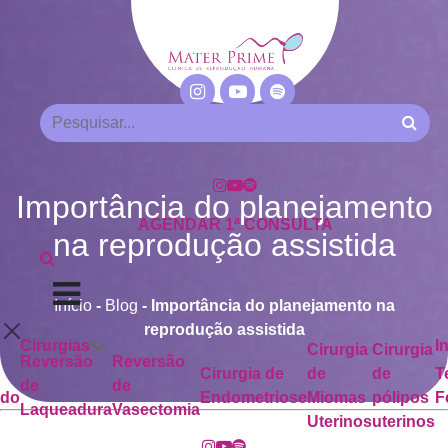
Importância do planejamento
AGENDAR 1ª CONSULTA
na reprodução assistida
Início
-
Blog
-
Importância do planejamento na
reprodução assistida
Cirurgias
I
Cirurgia
Cirurgia
Reversão
Reversão
Cirurgia de
de
de
T
de
de
ado
Endometriose
Miomas
pólipos
F
Laqueadura
Vasectomia
Uterinos
uterinos