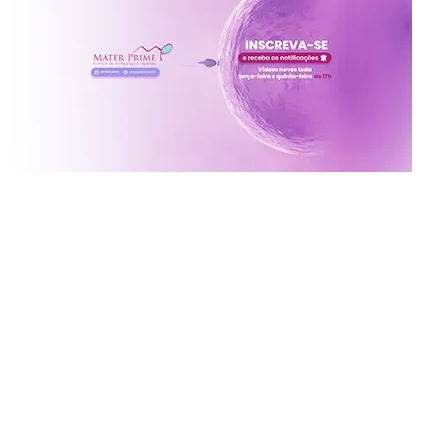
Inscreva-se no canal da
Mater Prime
Vídeos novos toda terça e quinta às 17h
Ative o sininho para não perder!
x