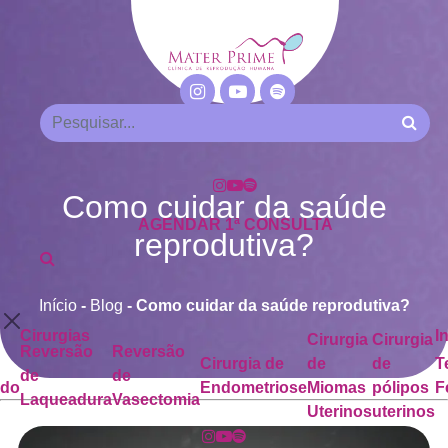
Como cuidar da saúde
AGENDAR 1ª CONSULTA
reprodutiva?
Início
-
Blog
-
Como cuidar da saúde reprodutiva?
Cirurgias
I
Cirurgia
Cirurgia
Reversão
Reversão
Cirurgia de
de
de
T
de
de
ado
Endometriose
Miomas
pólipos
F
Laqueadura
Vasectomia
Uterinos
uterinos