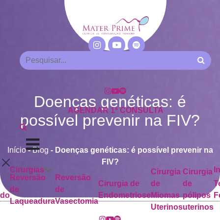
Doenças genéticas: é
AGENDAR 1ª CONSULTA
possível prevenir na FIV?
Início
-
Blog
-
Doenças genéticas: é possível prevenir na
FIV?
Cirurgias
I
Cirurgia
Cirurgia
Reversão
Reversão
Cirurgia de
de
de
T
de
de
ado
Endometriose
Miomas
pólipos
F
Laqueadura
Vasectomia
Uterinos
uterinos