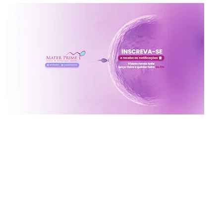
Inscreva-se no canal da
Mater Prime
Vídeos novos toda terça e quinta às 17h
Ative o sininho para não perder!
x