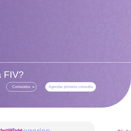
a FIV?
Conteúdos
Agendar primeira consulta
nfertilidade