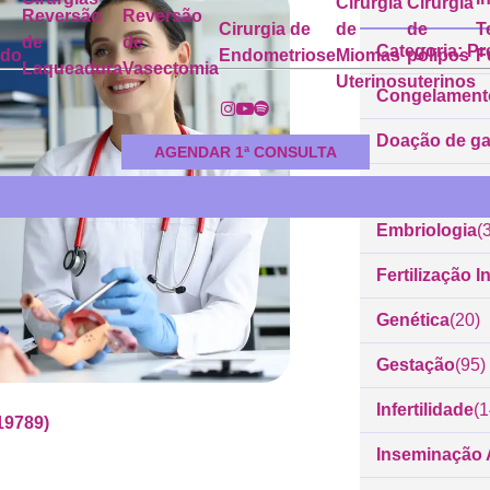
Cirurgia
Cirurgia
Reversão
Reversão
Cirurgia de
de
de
T
de
de
Categoria: Pr
ado
Endometriose
Miomas
pólipos
F
Laqueadura
Vasectomia
Uterinos
uterinos
Congelament
Doação de g
AGENDAR 1ª CONSULTA
Dr. Rodrigo 
Embriologia
(
Fertilização In
Genética
(20)
Gestação
(95)
Infertilidade
(
19789)
Inseminação Ar