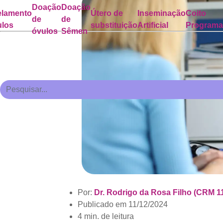
Doação
Doação
lamento
Útero de
Inseminação
Coito
de
de
ulos
substituição
Artificial
Program
óvulos
Sêmen
Por:
Dr. Rodrigo da Rosa Filho (CRM 1
Publicado em
11/12/2024
4 min. de leitura