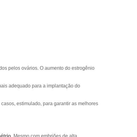
idos pelos ovários. O aumento do estrogênio
mais adequado para a implantação do
casos, estimulado, para garantir as melhores
étrio.
Mesmo com embriões de alta