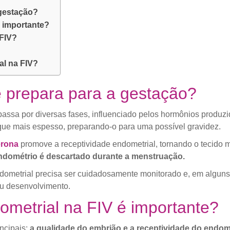
gestação?
é importante?
 FIV?
al na FIV?
 prepara para a gestação?
passa por diversas fases, influenciado pelos hormônios produz
fique mais espesso, preparando-o para uma possível gravidez.
erona
promove a receptividade endometrial, tornando o tecido 
endométrio é descartado durante a menstruação.
ndometrial precisa ser cuidadosamente monitorado e, em alguns 
eu desenvolvimento.
ometrial na FIV é importante?
ncipais:
a qualidade do embrião e a receptividade do endom