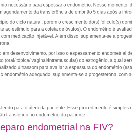
gênio necessário para espessar o endométrio. Nesse momento, d
m agendamento da transferência de embrião 5 dias após a intr
io do ciclo natural, porém o crescimento do(s) folículo(s) dom
te ao estímulo para a coleta de óvulos). O endométrio é avalia
 com medicação injetável. Além disso, suplementa-se a proges
rona.
o em desenvolvimento, por isso o espessamento endometrial depe
 (oral/ tópica/ vaginal/intramuscular) do estrogênio, a qual ser
alizado ultrassom para avaliar a espessura do endométrio (este 
o o endométrio adequado, suplementa-se a progesterona, com 
ferido para o útero da paciente. Esse procedimento é simples e
o transferido no endométrio da paciente.
preparo endometrial na FIV?