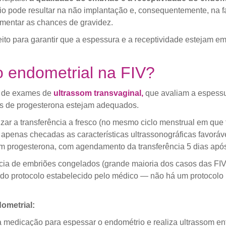
o pode resultar na não implantação e, consequentemente, na fa
mentar as chances de gravidez.
eito para garantir que a espessura e a receptividade estejam e
o endometrial na FIV?
o de exames de
ultrassom transvaginal,
que avaliam a espessur
is de progesterona estejam adequados.
zar a transferência a fresco (no mesmo ciclo menstrual em que 
apenas checadas as características ultrassonográficas favoráv
m progesterona, com agendamento da transferência 5 dias após 
ncia de embriões congelados (grande maioria dos casos das FIV
 do protocolo estabelecido pelo médico — não há um protocolo 
ometrial:
 medicação para espessar o endométrio e realiza ultrassom ent