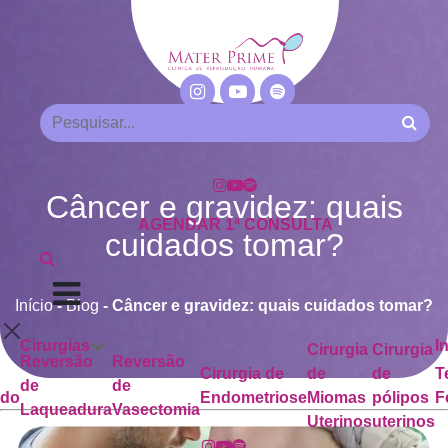
Câncer e gravidez: quais
AGENDAR 1ª CONSULTA
cuidados tomar?
Início
-
Blog
-
Câncer e gravidez: quais cuidados tomar?
Cirurgias
I
Cirurgia
Cirurgia
Reversão
Reversão
Cirurgia de
de
de
T
de
de
ado
Endometriose
Miomas
pólipos
F
Laqueadura
Vasectomia
Uterinos
uterinos