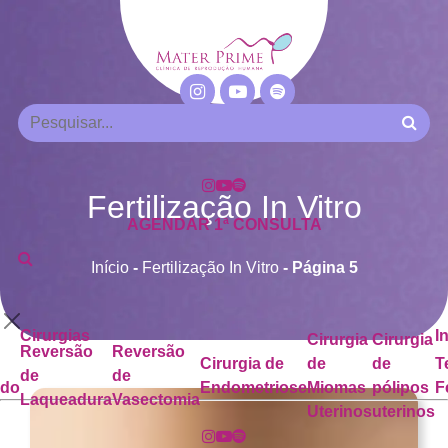
Fertilização In Vitro
AGENDAR 1ª CONSULTA
Início
-
Fertilização In Vitro
-
Página 5
Cirurgias
I
Cirurgia
Cirurgia
Reversão
Reversão
Cirurgia de
de
de
T
de
de
ado
Endometriose
Miomas
pólipos
F
Laqueadura
Vasectomia
Uterinos
uterinos