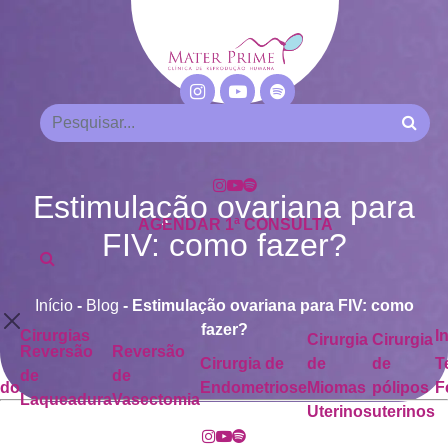
Estimulação ovariana para
AGENDAR 1ª CONSULTA
FIV: como fazer?
Início
-
Blog
-
Estimulação ovariana para FIV: como
fazer?
Cirurgias
I
Cirurgia
Cirurgia
Reversão
Reversão
Cirurgia de
de
de
T
de
de
ado
Endometriose
Miomas
pólipos
F
Laqueadura
Vasectomia
Uterinos
uterinos