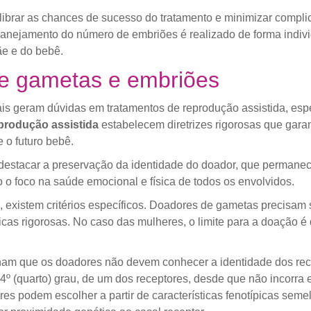
ibrar as chances de sucesso do tratamento e minimizar complic
planejamento do número de embriões é realizado de forma indi
ãe e do bebê.
e gametas e embriões
s geram dúvidas em tratamentos de reprodução assistida, espe
eprodução assistida
estabelecem diretrizes rigorosas que gara
e o futuro bebê.
destacar a preservação da identidade do doador, que permane
do o foco na saúde emocional e física de todos os envolvidos.
 existem critérios específicos. Doadores de gametas precisam 
icas rigorosas. No caso das mulheres, o limite para a doação é
nam que os doadores não devem conhecer a identidade dos rece
4º (quarto) grau, de um dos receptores, desde que não incor
es podem escolher a partir de características fenotípicas seme