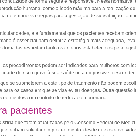
 conduzidos de forma segura e responsável. Nesta normativa,
reprodução humana, como a idade máxima para a realização de t
ência de embriões e regras para a gestação de substituição, t
rticularidades, e é fundamental que os pacientes recebam ori
ana é essencial para definir a estratégia mais adequada, le
s tomadas respeitam tanto os critérios estabelecidos pela legi
, os procedimentos podem ser indicados para mulheres com ida
lidade de risco grave à sua saúde ou à do possível descenden
 que se submeterem a este tipo de tratamento não podem escolh
é para os casos em que se visa evitar doenças. Outra questão i
rocedimentos com o intuito de redução embrionária.
ra pacientes
sistida
que foram atualizadas pelo Conselho Federal de Medici
que tenham solicitado o procedimento, desde que os envolvidos