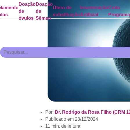
Doação
Doação
lamento
Útero de
Inseminação
Coito
de
de
ulos
substituição
Artificial
Program
óvulos
Sêmen
Por:
Dr. Rodrigo da Rosa Filho (CRM 1
Publicado em
23/12/2024
11 min. de leitura