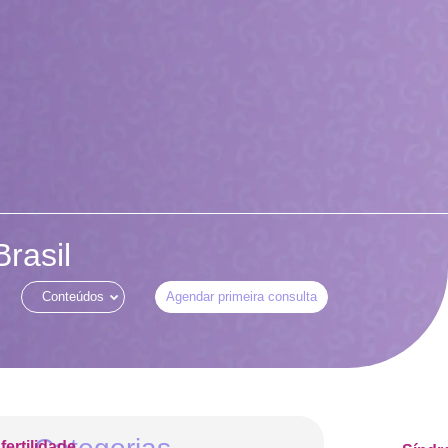
rasil
Conteúdos
Agendar primeira consulta
nfertilidade