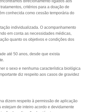
 encontramos direcionamento ligados aos
ratamentos, critérios para a doação de
ambém conhecida como cessão temporária do
entação individualizada. O acompanhamento
vando em conta as necessidades médicas,
slação quanto os objetivos e condições dos
de até 50 anos, desde que exista
te.
er o sexo e nenhuma característica biológica
mportante diz respeito aos casos de gravidez
na dizem respeito à permissão de aplicação
 estejam de inteiro acordo e devidamente