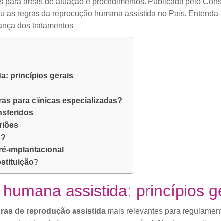
as para áreas de atuação e procedimentos. Publicada pelo Con
u as regras da reprodução humana assistida no País. Entenda a
ança dos tratamentos.
: princípios gerais
s para clínicas especializadas?
nsferidos
riões
o?
ré-implantacional
bstituição?
humana assistida: princípios g
gras de reprodução assistida
mais relevantes para regulament