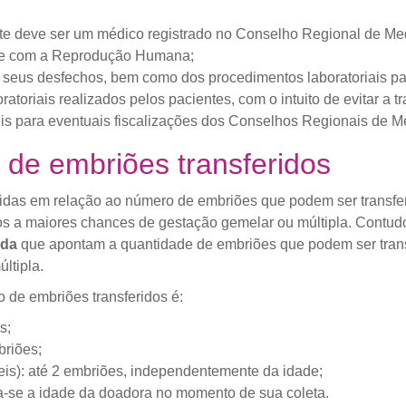
te deve ser um médico registrado no Conselho Regional de Medi
ace com a Reprodução Humana;
 seus desfechos, bem como dos procedimentos laboratoriais p
toriais realizados pelos pacientes, com o intuito de evitar a 
eis para eventuais fiscalizações dos Conselhos Regionais de M
de embriões transferidos
as em relação ao número de embriões que podem ser transferi
os a maiores chances de gestação gemelar ou múltipla. Contud
ida
que apontam a quantidade de embriões que podem ser trans
ltipla.
de embriões transferidos é:
s;
briões;
is): até 2 embriões, independentemente da idade;
a-se a idade da doadora no momento de sua coleta.