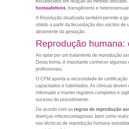
esclarecidos em relação ao método utilizado.
homoafetivos
, transgêneros e heterossexuai
A Resolução atualizada também permite a ges
obtido a partir da fecundação dos oócitos de
ativamente da gestação.
Reprodução humana: qu
Ao optar por um tratamento de reprodução assi
Desta forma, é importante conhecer algumas da
profissionais.
O CFM aponta a necessidade de certificação p
capacitados e habilitados. As clínicas devem
informado e manter registros completos e sig
sucesso do procedimento.
De acordo com as
regras de reprodução as
doenças infectocontagiosas, bem como realiza
nas técnicas de reprodução humana assistid