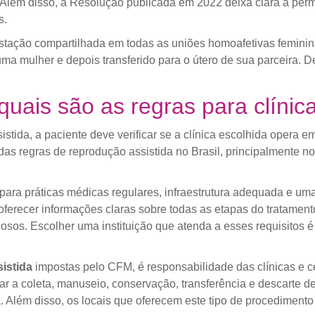
 Além disso, a Resolução publicada em 2022 deixa clara a per
s.
tação compartilhada em todas as uniões homoafetivas feminina
 uma mulher e depois transferido para o útero de sua parceira. 
ais são as regras para clínic
stida, a paciente deve verificar se a clínica escolhida opera 
s regras de reprodução assistida no Brasil, principalmente no 
ara práticas médicas regulares, infraestrutura adequada e uma
 oferecer informações claras sobre todas as etapas do tratamen
ilosos. Escolher uma instituição que atenda a esses requisitos
sistida
impostas pelo CFM, é responsabilidade das clínicas e ce
r a coleta, manuseio, conservação, transferência e descarte d
a. Além disso, os locais que oferecem este tipo de procedim