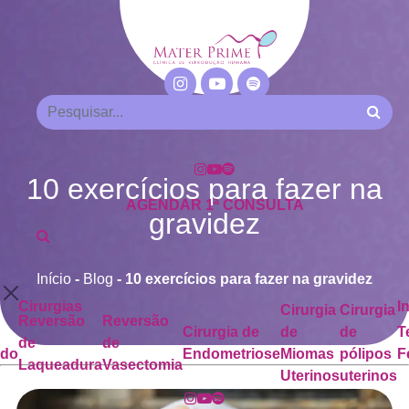
10 exercícios para fazer na
AGENDAR 1ª CONSULTA
gravidez
Início
-
Blog
-
10 exercícios para fazer na gravidez
Cirurgias
I
Cirurgia
Cirurgia
Reversão
Reversão
Cirurgia de
de
de
T
de
de
ado
Endometriose
Miomas
pólipos
F
Laqueadura
Vasectomia
Uterinos
uterinos