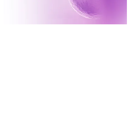
Inscreva-se no canal da
Mater Prime
Vídeos novos toda terça e quinta às 17h
Ative o sininho para não perder!
x