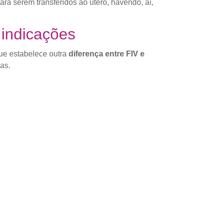
ra serem transferidos ao útero, havendo, aí,
 indicações
que estabelece outra
diferença entre FIV e
as.