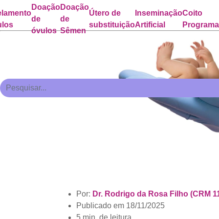
Doação
Doação
lamento
Útero de
Inseminação
Coito
de
de
ulos
substituição
Artificial
Program
óvulos
Sêmen
Por:
Dr. Rodrigo da Rosa Filho (CRM 1
Publicado em
18/11/2025
5 min. de leitura