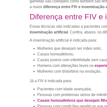
gametas são coletados como também são fertil
a maior
diferença entre FIV e inseminação ar
Diferença entre FIV e 
Essas técnicas são indicadas a pacientes com
inseminação artificial
. Confira, abaixo, os d
A inseminação artificial é indicada para:
Mulheres que desejam ser mães solo;
Casais homoafetivos;
Casais jovens com infertilidade sem cau
Homens com alterações leves no
esper
Mulheres com distúrbios na ovulação.
Já a FIV é indicada para:
Pacientes com idade avançada;
Pessoas com problemas sérios de infertil
Casais homoafetivos que desejam filh
Pessoas com condições genéticas que po