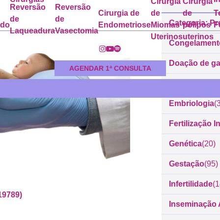
Cirurgia
Cirurgia
Reversão
Reversão
Cirurgia de
de
de
T
de
de
Categoria: Pr
ado
Endometriose
Miomas
pólipos
F
Laqueadura
Vasectomia
Uterinos
uterinos
Congelament
Doação de g
AGENDAR 1ª CONSULTA
Dr. Rodrigo 
Embriologia
(
Fertilização In
Genética
(20)
Gestação
(95)
Infertilidade
(
19789)
Inseminação Ar