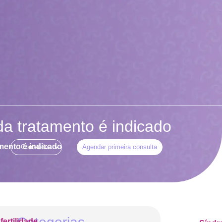
da tratamento é indicado
amento é indicado
Conteúdos
Agendar primeira consulta
nfertilidade