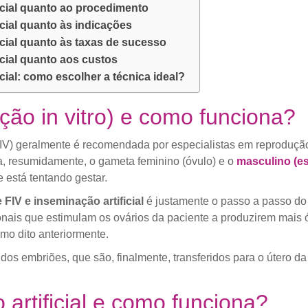
ficial quanto ao procedimento
icial quanto às indicações
icial quanto às taxas de sucesso
icial quanto aos custos
icial: como escolher a técnica ideal?
ação in vitro) e como funciona?
o (FIV) geralmente é recomendada por especialistas em reprodu
a, resumidamente, o gameta feminino (óvulo) e o
masculino (e
e está tentando gestar.
 FIV e inseminação artificial
é justamente o passo a passo do 
is que estimulam os ovários da paciente a produzirem mais óv
omo dito anteriormente.
 dos embriões, que são, finalmente, transferidos para o útero d
artificial e como funciona?