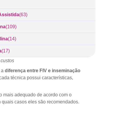
ssistida
(63)
ina
(109)
lina
(14)
a
(17)
 custos
é a
diferença entre FIV e inseminação
ada técnica possui características,
nto mais adequado de acordo com o
em quais casos eles são recomendados.