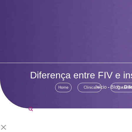
Diferença entre FIV e i
Início
-
Blog
-
Dif
Home
Clínica
Tratame