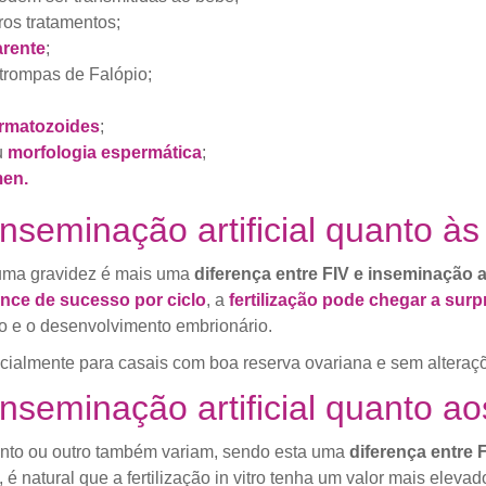
ros tratamentos;
arente
;
trompas de Falópio;
rmatozoides
;
u
morfologia espermática
;
en.
inseminação artificial quanto à
 uma gravidez é mais uma
diferença entre FIV e inseminação ar
nce de sucesso por ciclo
, a
fertilização pode chegar a sur
o e o desenvolvimento embrionário.
cialmente para casais com boa reserva ovariana e sem alteraç
inseminação artificial quanto ao
ento ou outro também variam, sendo esta uma
diferença entre F
 natural que a fertilização in vitro tenha um valor mais elevad