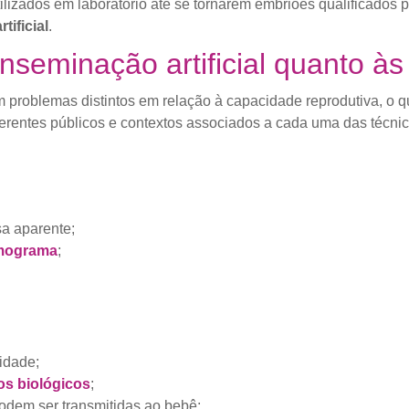
izados em laboratório até se tornarem embriões qualificados pa
tificial
.
inseminação artificial quanto às
 problemas distintos em relação à capacidade reprodutiva, o 
iferentes públicos e contextos associados a cada uma das técnic
sa aparente;
mograma
;
idade;
os biológicos
;
dem ser transmitidas ao bebê;