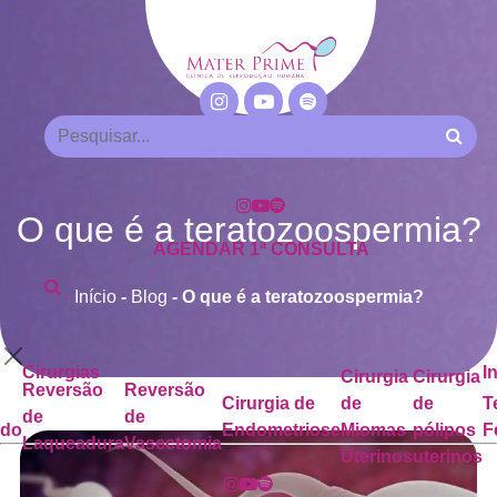
O que é a teratozoospermia?
AGENDAR 1ª CONSULTA
Início
-
Blog
-
O que é a teratozoospermia?
Cirurgias
I
Cirurgia
Cirurgia
Reversão
Reversão
Cirurgia de
de
de
T
de
de
ado
Endometriose
Miomas
pólipos
F
Laqueadura
Vasectomia
Uterinos
uterinos