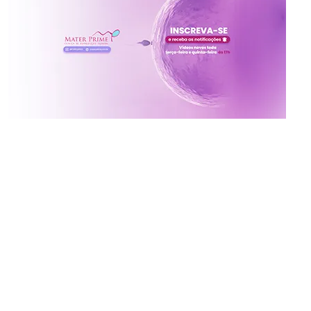
Inscreva-se no canal da
Mater Prime
Vídeos novos toda terça e quinta às 17h
Ative o sininho para não perder!
x