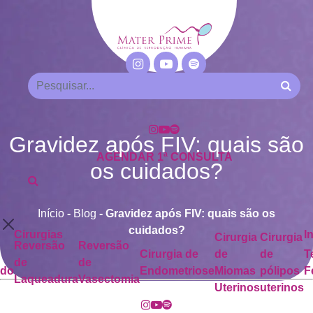
Gravidez após FIV: quais são
AGENDAR 1ª CONSULTA
os cuidados?
Início
-
Blog
-
Gravidez após FIV: quais são os
cuidados?
Cirurgias
I
Cirurgia
Cirurgia
Reversão
Reversão
Cirurgia de
de
de
T
de
de
ado
Endometriose
Miomas
pólipos
F
Laqueadura
Vasectomia
Uterinos
uterinos