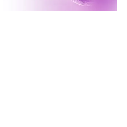
Inscreva-se no canal da
Mater Prime
Vídeos novos toda terça e quinta às 17h
Ative o sininho para não perder!
x