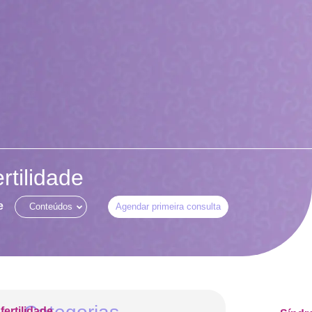
rtilidade
e
Conteúdos
Agendar primeira consulta
nfertilidade