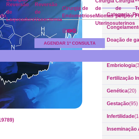
Cirurgia
Cirurgia
Reversão
Reversão
Cirurgia de
de
de
T
de
de
Categoria: Pr
ado
Endometriose
Miomas
pólipos
F
Laqueadura
Vasectomia
Uterinos
uterinos
Congelament
Doação de g
AGENDAR 1ª CONSULTA
Dr. Rodrigo 
Embriologia
(
Fertilização In
Genética
(20)
Gestação
(95)
Infertilidade
(
19789)
Inseminação Ar