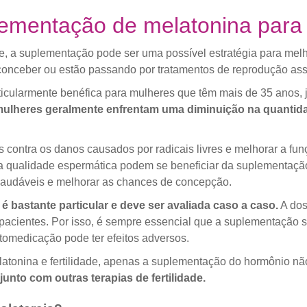
lementação de melatonina para
ade, a suplementação pode ser uma possível estratégia para me
conceber ou estão passando por tratamentos de reprodução assi
icularmente benéfica para mulheres que têm mais de 35 anos, 
 mulheres geralmente enfrentam uma diminuição na quantida
s contra os danos causados por radicais livres e melhorar a fu
a qualidade espermática podem se beneficiar da suplementaçã
audáveis e melhorar as chances de concepção.
é bastante particular e deve ser avaliada caso a caso.
A dos
pacientes. Por isso, é sempre essencial que a suplementação s
utomedicação pode ter efeitos adversos.
elatonina e fertilidade, apenas a suplementação do hormônio n
unto com outras terapias de fertilidade.