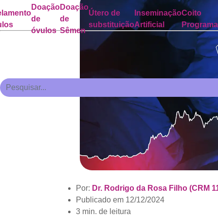
Doação
Doação
lamento
Útero de
Inseminação
Coito
de
de
ulos
substituição
Artificial
Program
óvulos
Sêmen
Por:
Dr. Rodrigo da Rosa Filho (CRM 1
Publicado em
12/12/2024
3 min. de leitura