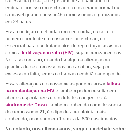
sucesso da gestação é justamente a qualidade do
embrião, por isso um embrião é considerado normal ou
saudável quando possui 46 cromossomos organizados
em 23 pares.
Essa condição é definida como euploidia, ou seja, o
número correto de cromossomos no embrião, e é
essencial para que tratamentos de reprodução assistida,
como a
fertilização in vitro (FIV)
, sejam bem-sucedidos.
No caso contrário, quando há alguma alteração na
quantidade de cromossomos no cariótipo, seja por
excesso ou falta, temos o chamado embrião aneuploide.
Essas alterações cromossômicas podem causar
falhas
na implantação na FIV
e também podem resultar em
abortos espontâneos e em defeitos congênitos. A
síndrome de Down
, também conhecida como trissomia
do cromossomo 21, é o tipo de aneuploidia mais
conhecido, ocorrendo em 1 em cada 800 nascimentos.
No entanto, nos últimos anos, surgiu um debate sobre