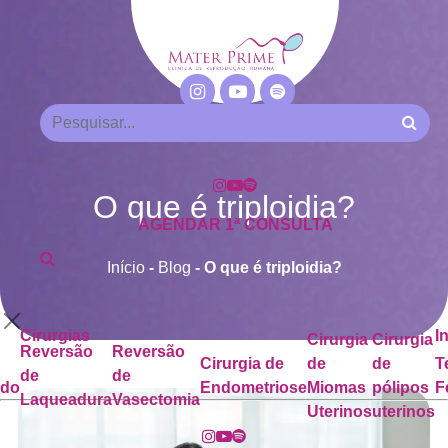
O que é triploidia?
AGENDAR 1ª CONSULTA
Início
-
Blog
-
O que é triploidia?
Cirurgias
I
Cirurgia
Cirurgia
Reversão
Reversão
Cirurgia de
de
de
T
de
de
ado
Endometriose
Miomas
pólipos
F
Laqueadura
Vasectomia
Uterinos
uterinos