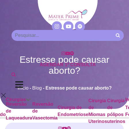
Estresse pode causar
AGENDAR 1ª CONSULTA
aborto?
Início
-
Blog
-
Estresse pode causar aborto?
Cirurgias
I
Cirurgia
Cirurgia
Reversão
Reversão
Cirurgia de
de
de
T
de
de
ado
Endometriose
Miomas
pólipos
F
Laqueadura
Vasectomia
Uterinos
uterinos