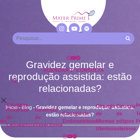
Gravidez gemelar e
AGENDAR 1ª CONSULTA
reprodução assistida: estão
relacionadas?
Cirurgias
I
Cirurgia
Cirurgia
Início
-
Blog
-
Gravidez gemelar e reprodução assistida:
Reversão
Reversão
Cirurgia de
de
de
T
estão relacionadas?
de
de
ado
Endometriose
Miomas
pólipos
F
Laqueadura
Vasectomia
Uterinos
uterinos