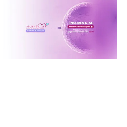
Inscreva-se no canal da
Mater Prime
Vídeos novos toda terça e quinta às 17h
Ative o sininho para não perder!
x