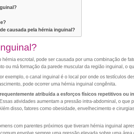
nguinal?
de?
ade causada pela hérnia inguinal?
inguinal?
 hérnia escrotal, pode ser causada por uma combinação de fat
to ou má formação da parede muscular da região inguinal, o qu
or exemplo, o canal inguinal é o local por onde os testículos 
cimento, pode ocorrer uma hérnia inguinal congênita.
frequentemente atribuída a esforços físicos repetitivos ou
 Essas atividades aumentam a pressão intra-abdominal, o que
Além disso, fatores como obesidade, envelhecimento e cirurgia
r. Homens com parentes próximos que tiveram hérnia inguinal ap
m comum envolve sempre uma pressão elevada sobre uma área 