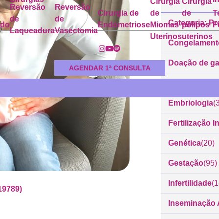
Cirurgia
Cirurgia
Reversão
Reversão
Cirurgia de
de
de
T
de
de
Categoria: Pr
ado
Endometriose
Miomas
pólipos
F
Laqueadura
Vasectomia
Uterinos
uterinos
Congelament
Doação de g
AGENDAR 1ª CONSULTA
Dr. Rodrigo 
Embriologia
(
Fertilização In
Genética
(20)
Gestação
(95)
Infertilidade
(
19789)
Inseminação Ar