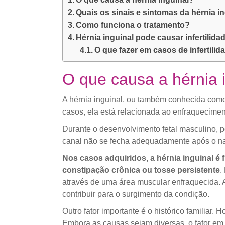
Quais os sinais e sintomas da hérnia i
Como funciona o tratamento?
Hérnia inguinal pode causar infertilida
O que fazer em casos de infertilid
O que causa a hérnia 
A hérnia inguinal, ou também conhecida como
casos, ela está relacionada ao enfraquecimen
Durante o desenvolvimento fetal masculino, p
canal não se fecha adequadamente após o nas
Nos casos adquiridos, a hérnia inguinal é 
constipação crônica ou tosse persistente
.
através de uma área muscular enfraquecida. 
contribuir para o surgimento da condição.
Outro fator importante é o histórico familia
Embora as causas sejam diversas, o fator e