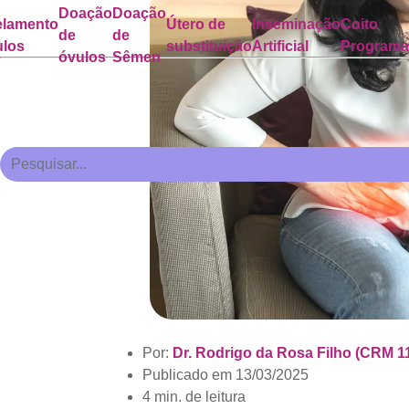
Doação
Doação
lamento
Útero de
Inseminação
Coito
de
de
ulos
substituição
Artificial
Program
óvulos
Sêmen
Por:
Dr. Rodrigo da Rosa Filho (CRM 1
Publicado em
13/03/2025
4 min. de leitura