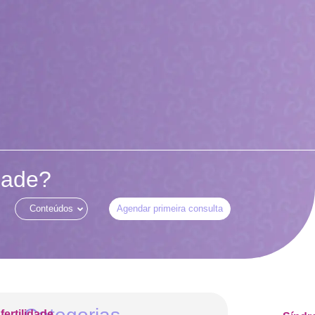
idade?
Conteúdos
Agendar primeira consulta
nfertilidade