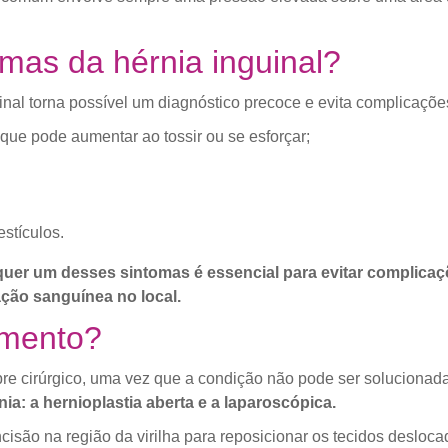
omas da hérnia inguinal?
guinal torna possível um diagnóstico precoce e evita complicaç
 que pode aumentar ao tossir ou se esforçar;
estículos.
uer um desses sintomas é essencial para evitar complica
ção sanguínea no local.
amento?
re cirúrgico, uma vez que a condição não pode ser solucionada
nia: a hernioplastia aberta e a laparoscópica.
incisão na região da virilha para reposicionar os tecidos deslo