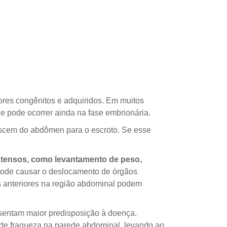
ores congênitos e adquiridos. Em muitos
e pode ocorrer ainda na fase embrionária.
descem do abdômen para o escroto. Se esse
 intensos, como levantamento de peso,
 pode causar o deslocamento de órgãos
s anteriores na região abdominal podem
resentam maior predisposição à doença.
de fraqueza na parede abdominal, levando ao