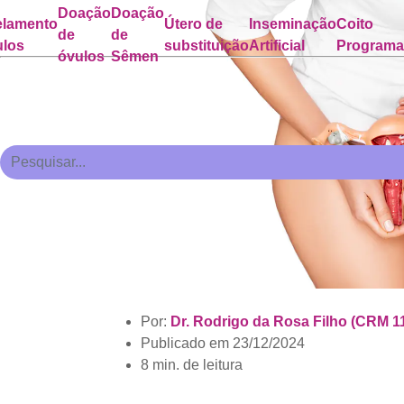
Doação
Doação
lamento
Útero de
Inseminação
Coito
de
de
ulos
substituição
Artificial
Program
óvulos
Sêmen
Por:
Dr. Rodrigo da Rosa Filho (CRM 1
Publicado em
23/12/2024
8 min. de leitura