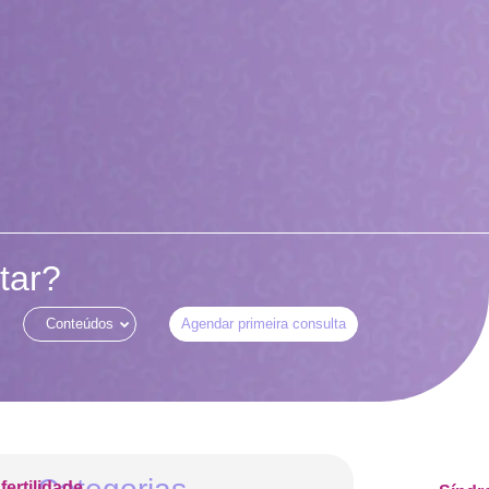
tar?
Conteúdos
Agendar primeira consulta
nfertilidade