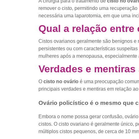
A cirurgia para o tratamento de
cisto no ovár
remover o cisto, permitindo uma recuperação
necessária uma laparotomia, em que uma inci
Qual a relação entre 
Cistos ovarianos geralmente são benignos e n
persistentes ou com características suspeita
mulheres após a menopausa, especialmente ap
Verdades e mentiras 
O
cisto no ovário
é uma preocupação comum e
principais verdades e mentiras em relação a
Ovário policístico é o mesmo que c
Embora o nome possa gerar confusão, ovário p
cistos. O cisto ovariano é geralmente único,
múltiplos cistos pequenos, de cerca de 10 mm