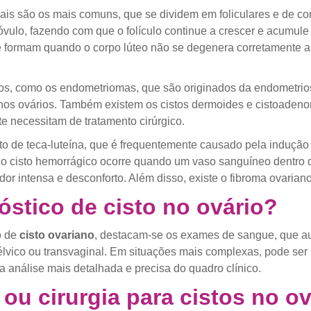
nais são os mais comuns, que se dividem em foliculares e de co
o óvulo, fazendo com que o folículo continue a crescer e acumu
se formam quando o corpo lúteo não se degenera corretamente
tipos, como os endometriomas, que são originados da endometri
e nos ovários. Também existem os cistos dermoides e cistoaden
te necessitam de tratamento cirúrgico.
isto de teca-luteína, que é frequentemente causado pela induç
á o cisto hemorrágico ocorre quando um vaso sanguíneo dentro 
or intensa e desconforto. Além disso, existe o fibroma ovariano
óstico de cisto no ovário?
o de
cisto ovariano
, destacam-se os exames de sangue, que au
vico ou transvaginal. Em situações mais complexas, pode ser 
 análise mais detalhada e precisa do quadro clínico.
 ou cirurgia para cistos no o