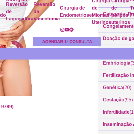
Cirurgia
Cirurgia
Reversão
Reversão
Cirurgia de
de
de
T
de
de
Categoria: Pr
ado
Endometriose
Miomas
pólipos
F
Laqueadura
Vasectomia
Uterinos
uterinos
Congelament
Doação de g
AGENDAR 1ª CONSULTA
Dr. Rodrigo 
Embriologia
(
Fertilização In
Genética
(20)
Gestação
(95)
19789)
Infertilidade
(
Inseminação Ar