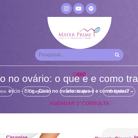
to no ovário: o que é e como tra
Início
-
Blog
-
Cisto no ovário: o que é e como tratar?
ntos
Cirurgias
Infertilidade
Programas
AGENDAR 1ª CONSULTA
Cirurgias
I