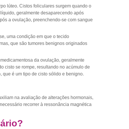
rpo lúteo. Cistos foliculares surgem quando o
le líquido, geralmente desaparecendo após
 após a ovulação, preenchendo-se com sangue
ose, uma condição em que o tecido
omas, que são tumores benignos originados
ão medicamentosa da ovulação, geralmente
do cisto se rompe, resultando no acúmulo de
, que é um tipo de cisto sólido e benigno.
xiliam na avaliação de alterações hormonais,
necessário recorrer à ressonância magnética
vário?