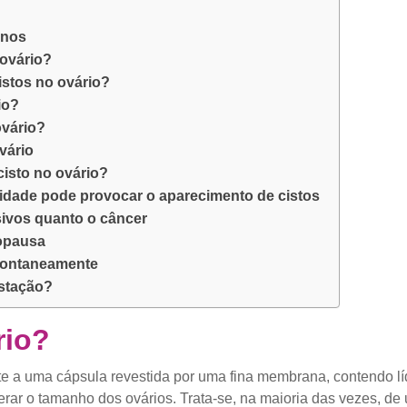
anos
 ovário?
istos no ovário?
io?
ovário?
vário
cisto no ovário?
lidade pode provocar o aparecimento de cistos
sivos quanto o câncer
nopausa
pontaneamente
estação?
rio?
 a uma cápsula revestida por uma fina membrana, contendo lí
terar o tamanho dos ovários. Trata-se, na maioria das vezes, d