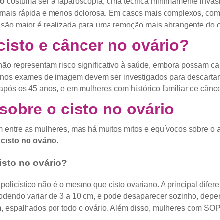
io
costuma ser a laparoscopia, uma técnica minimamente invasi
 mais rápida e menos dolorosa. Em casos mais complexos, com
são maior é realizada para uma remoção mais abrangente do cis
cisto e câncer no ovário?
ão representam risco significativo à saúde, embora possam cau
s nos exames de imagem devem ser investigados para descartar 
ós os 45 anos, e em mulheres com histórico familiar de câncer
sobre o cisto no ovário
ntre as mulheres, mas há muitos mitos e equívocos sobre o a
o
cisto no ovário
.
isto no ovário?
olicístico não é o mesmo que cisto ovariano. A principal dife
 podendo variar de 3 a 10 cm, e pode desaparecer sozinho, depe
, espalhados por todo o ovário. Além disso, mulheres com SOP 