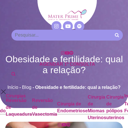
Obesidade e fertilidade: qual
AGENDAR 1ª CONSULTA
a relação?
Início
-
Blog
-
Obesidade e fertilidade: qual a relação?
Cirurgias
I
Cirurgia
Cirurgia
Reversão
Reversão
Cirurgia de
de
de
T
de
de
ado
Endometriose
Miomas
pólipos
F
Laqueadura
Vasectomia
Uterinos
uterinos