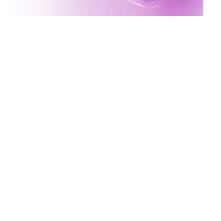
Inscreva-se no canal da
Mater Prime
Vídeos novos toda terça e quinta às 17h
Ative o sininho para não perder!
x