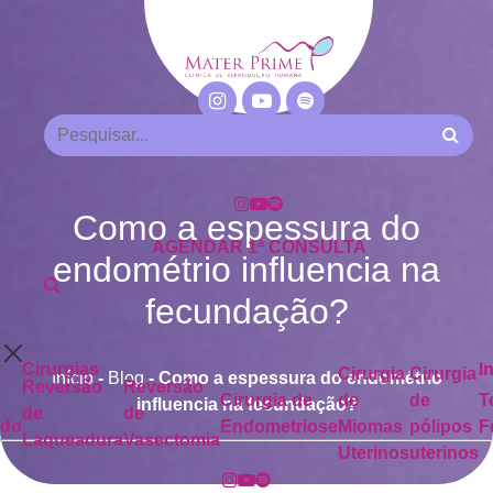
Como a espessura do
AGENDAR 1ª CONSULTA
endométrio influencia na
fecundação?
Cirurgias
I
Cirurgia
Cirurgia
Início
-
Blog
-
Como a espessura do endométrio
Reversão
Reversão
Cirurgia de
de
de
T
influencia na fecundação?
de
de
ado
Endometriose
Miomas
pólipos
F
Laqueadura
Vasectomia
Uterinos
uterinos