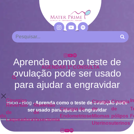
Aprenda como o teste de
AGENDAR 1ª CONSULTA
ovulação pode ser usado
para ajudar a engravidar
Cirurgias
I
Cirurgia
Cirurgia
Início
-
Blog
-
Aprenda como o teste de ovulação pode
Reversão
Reversão
Cirurgia de
de
de
T
ser usado para ajudar a engravidar
de
de
ado
Endometriose
Miomas
pólipos
F
Laqueadura
Vasectomia
Uterinos
uterinos