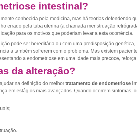
triose intestinal?
talmente conhecida pela medicina, mas há teorias defendendo q
o errado pela tuba uterina (a chamada menstruação retrógra
licação para os motivos que poderiam levar a esta ocorrência.
dição pode ser hereditária ou com uma predisposição genética
ncia a também sofrerem com o problema. Mas existem pacient
esentando a endometriose em uma idade mais precoce, reforça
as da alteração?
ajudar na definição do melhor
tratamento de endometriose int
nça em estágios mais avançados. Quando ocorrem sintomas, os 
uais;
truação.