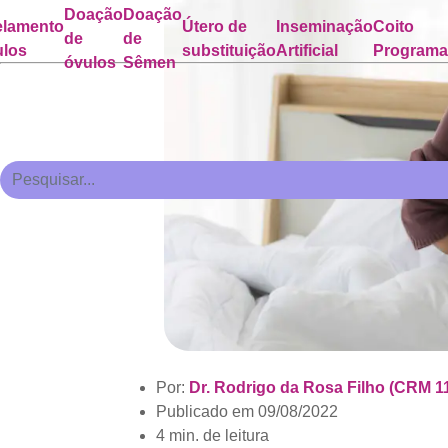
Doação
Doação
lamento
Útero de
Inseminação
Coito
de
de
ulos
substituição
Artificial
Program
óvulos
Sêmen
Por:
Dr. Rodrigo da Rosa Filho (CRM 1
Publicado em
09/08/2022
4 min. de leitura