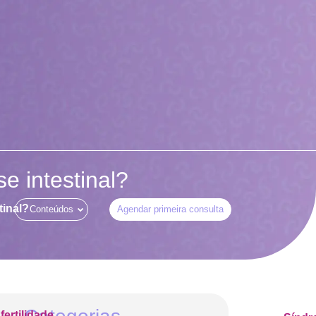
e intestinal?
tinal?
Conteúdos
Agendar primeira consulta
nfertilidade