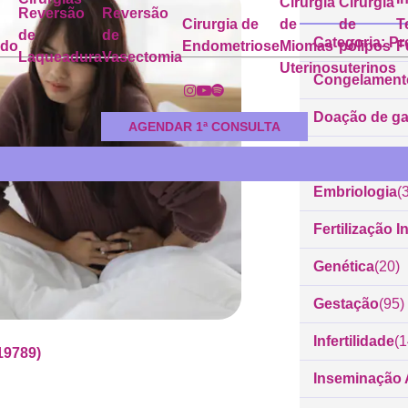
Cirurgia
Cirurgia
Reversão
Reversão
Cirurgia de
de
de
T
de
de
Categoria: Pr
ado
Endometriose
Miomas
pólipos
F
Laqueadura
Vasectomia
Uterinos
uterinos
Congelament
Doação de g
AGENDAR 1ª CONSULTA
Dr. Rodrigo 
Embriologia
(
Fertilização In
Genética
(20)
Gestação
(95)
Infertilidade
(
19789)
Inseminação Ar