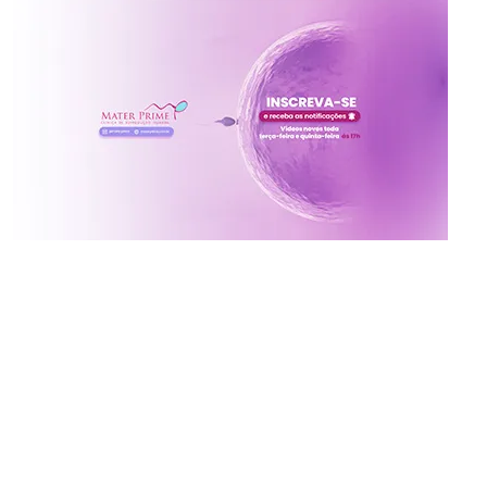
Inscreva-se no canal da
Mater Prime
Vídeos novos toda terça e quinta às 17h
Ative o sininho para não perder!
x