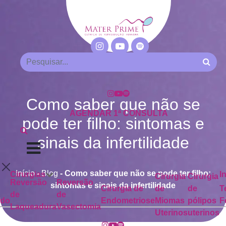
Como saber que não se
AGENDAR 1ª CONSULTA
pode ter filho: sintomas e
sinais da infertilidade
Início
-
Blog
-
Como saber que não se pode ter filho:
Cirurgias
I
Cirurgia
Cirurgia
Reversão
Reversão
sintomas e sinais da infertilidade
Cirurgia de
de
de
T
de
de
ado
Endometriose
Miomas
pólipos
F
Laqueadura
Vasectomia
Uterinos
uterinos