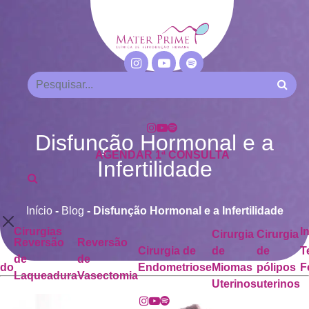
Disfunção Hormonal e a
AGENDAR 1ª CONSULTA
Infertilidade
Início
-
Blog
-
Disfunção Hormonal e a Infertilidade
Cirurgias
I
Cirurgia
Cirurgia
Reversão
Reversão
Cirurgia de
de
de
T
de
de
ado
Endometriose
Miomas
pólipos
F
Laqueadura
Vasectomia
Uterinos
uterinos