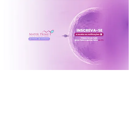
Inscreva-se no canal da
Mater Prime
Vídeos novos toda terça e quinta às 17h
Ative o sininho para não perder!
x