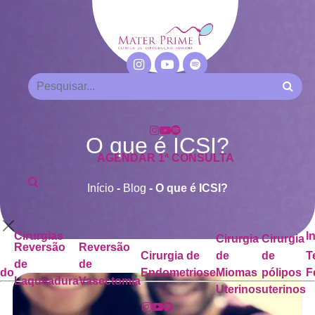
O que é ICSI?
AGENDAR 1ª CONSULTA
Início
-
Blog
-
O que é ICSI?
Cirurgias
I
Cirurgia
Cirurgia
Reversão
Reversão
Cirurgia de
de
de
T
de
de
ado
Endometriose
Miomas
pólipos
F
Laqueadura
Vasectomia
Uterinos
uterinos