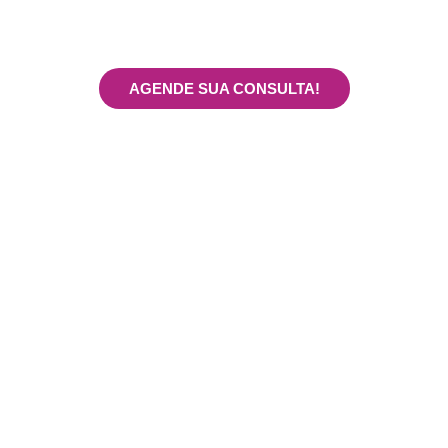
Mater Prime
Nossos especialistas estão prontos para te atender
AGENDE SUA CONSULTA!
x