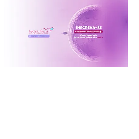
Inscreva-se no canal da
Mater Prime
Vídeos novos toda terça e quinta às 17h
Ative o sininho para não perder!
x