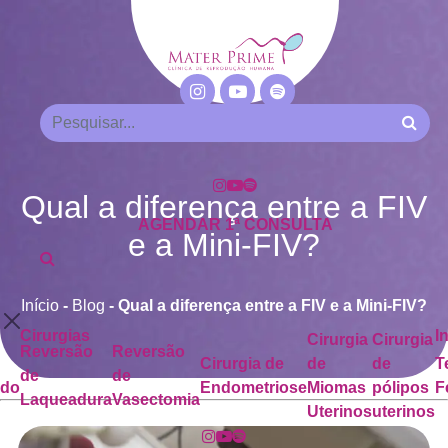
Qual a diferença entre a FIV
AGENDAR 1ª CONSULTA
e a Mini-FIV?
Início
-
Blog
-
Qual a diferença entre a FIV e a Mini-FIV?
Cirurgias
I
Cirurgia
Cirurgia
Reversão
Reversão
Cirurgia de
de
de
T
de
de
ado
Endometriose
Miomas
pólipos
F
Laqueadura
Vasectomia
Uterinos
uterinos