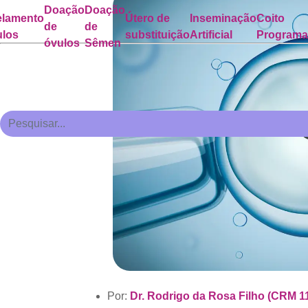
Doação
Doação
lamento
Útero de
Inseminação
Coito
de
de
ulos
substituição
Artificial
Program
óvulos
Sêmen
Por:
Dr. Rodrigo da Rosa Filho (CRM 1