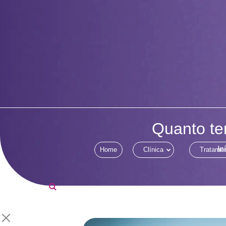
Quanto te
In
Home
Clínica
Tratame