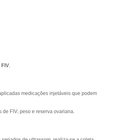
 FIV
.
 aplicadas medicações injetáveis que podem
 de FIV, peso e reserva ovariana.
eriados de ultrassom, realiza-se a coleta