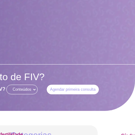
to de FIV?
IV?
Conteúdos
Agendar primeira consulta
nfertilidade