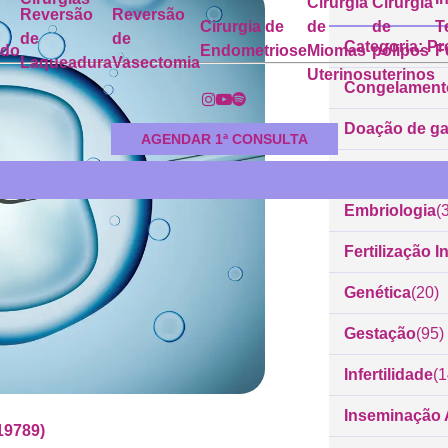
Cirurgia
Cirurgia
Reversão
Reversão
Cirurgia de
de
de
T
de
de
Categoria: Pr
ado
Endometriose
Miomas
pólipos
F
Laqueadura
Vasectomia
Uterinos
uterinos
Congelament
Doação de g
AGENDAR 1ª CONSULTA
Dr. Rodrigo 
Embriologia
(
Fertilização In
Genética
(20)
Gestação
(95)
Infertilidade
(
Inseminação Ar
19789)