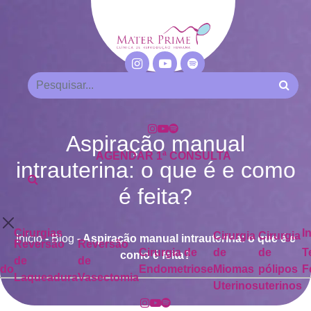
Aspiração manual
AGENDAR 1ª CONSULTA
intrauterina: o que é e como
é feita?
Cirurgias
I
Cirurgia
Cirurgia
Início
-
Blog
-
Aspiração manual intrauterina: o que é e
Reversão
Reversão
Cirurgia de
de
de
T
como é feita?
de
de
ado
Endometriose
Miomas
pólipos
F
Laqueadura
Vasectomia
Uterinos
uterinos