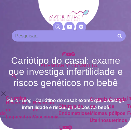
Cariótipo do casal: exame
AGENDAR 1ª CONSULTA
que investiga infertilidade e
riscos genéticos no bebê
Cirurgias
I
Cirurgia
Cirurgia
Início
-
Blog
-
Cariótipo do casal: exame que investiga
Reversão
Reversão
Cirurgia de
de
de
T
infertilidade e riscos genéticos no bebê
de
de
ado
Endometriose
Miomas
pólipos
F
Laqueadura
Vasectomia
Uterinos
uterinos