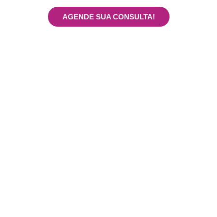
Nossos especialistas estão prontos para te atender
AGENDE SUA CONSULTA!
x