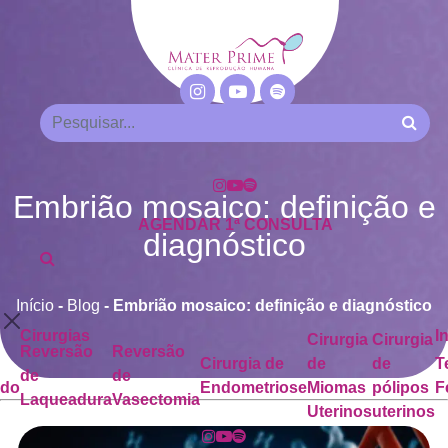
Embrião mosaico: definição e
AGENDAR 1ª CONSULTA
diagnóstico
Início
-
Blog
-
Embrião mosaico: definição e diagnóstico
Cirurgias
I
Cirurgia
Cirurgia
Reversão
Reversão
Cirurgia de
de
de
T
de
de
ado
Endometriose
Miomas
pólipos
F
Laqueadura
Vasectomia
Uterinos
uterinos