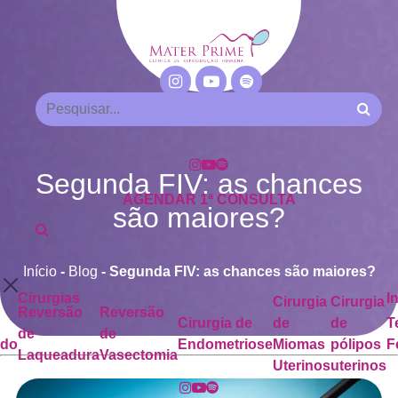
Segunda FIV: as chances
AGENDAR 1ª CONSULTA
são maiores?
Início
-
Blog
-
Segunda FIV: as chances são maiores?
Cirurgias
I
Cirurgia
Cirurgia
Reversão
Reversão
Cirurgia de
de
de
T
de
de
ado
Endometriose
Miomas
pólipos
F
Laqueadura
Vasectomia
Uterinos
uterinos