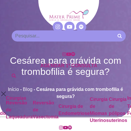
Cesárea para grávida com
AGENDAR 1ª CONSULTA
trombofilia é segura?
Início
-
Blog
-
Cesárea para grávida com trombofilia é
segura?
Cirurgias
I
Cirurgia
Cirurgia
Reversão
Reversão
Cirurgia de
de
de
T
de
de
ado
Endometriose
Miomas
pólipos
F
Laqueadura
Vasectomia
Uterinos
uterinos