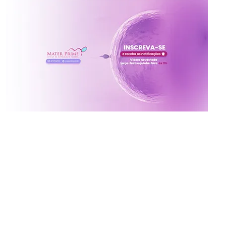
Inscreva-se no canal da
Mater Prime
Vídeos novos toda terça e quinta às 17h
Ative o sininho para não perder!
x