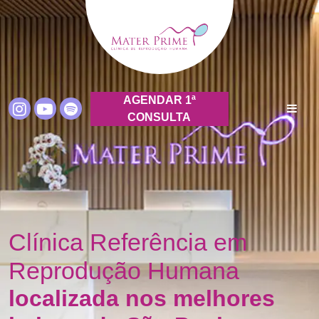
AGENDAR 1ª
CONSULTA
Clínica Referência em
Reprodução Humana
localizada nos melhores