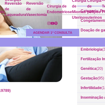
Cirurgia
Cirurgia
Reversão
Reversão
Cirurgia de
de
de
T
de
de
Categoria: Pr
ado
Endometriose
Miomas
pólipos
F
Laqueadura
Vasectomia
Uterinos
uterinos
Congelament
Doação de g
AGENDAR 1ª CONSULTA
Dr. Rodrigo 
Embriologia
(
Fertilização In
Genética
(20)
Gestação
(95)
Infertilidade
(
19789)
Inseminação Ar