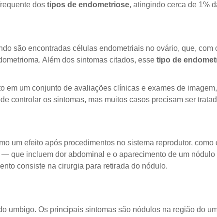
frequente dos
tipos de endometriose
, atingindo cerca de 1% d
ndo são encontradas células endometriais no ovário, que, com
dometrioma. Além dos sintomas citados, esse
tipo de endomet
to em um conjunto de avaliações clínicas e exames de imagem, 
e controlar os sintomas, mas muitos casos precisam ser tratado
como um efeito após procedimentos no sistema reprodutor, como
— que incluem dor abdominal e o aparecimento de um nódulo 
nto consiste na cirurgia para retirada do nódulo.
 do umbigo. Os principais sintomas são nódulos na região do u