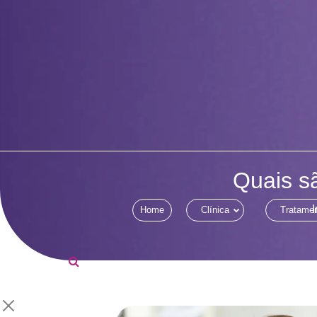
Quais sã
I
Home
Clínica
Tratame