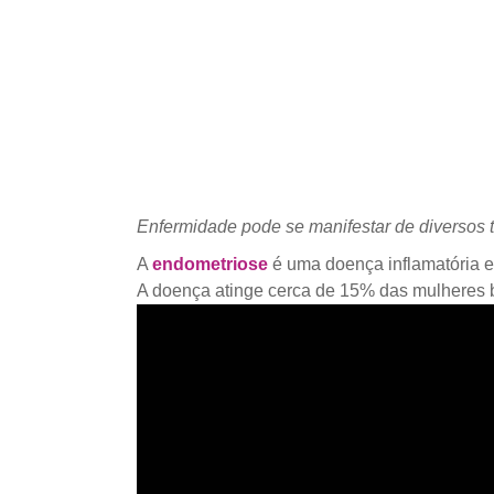
Enfermidade pode se manifestar de diversos t
A
endometriose
é uma doença inflamatória em
A doença atinge cerca de 15% das mulheres bra