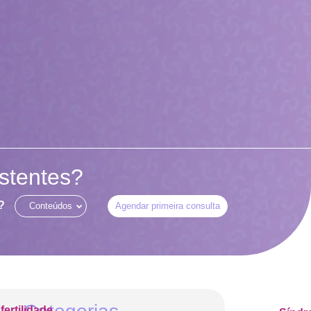
istentes?
?
Conteúdos
Agendar primeira consulta
nfertilidade