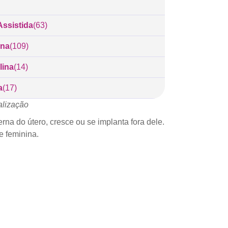
ssistida
(63)
ina
(109)
lina
(14)
a
(17)
alização
na do útero, cresce ou se implanta fora dele.
e feminina.