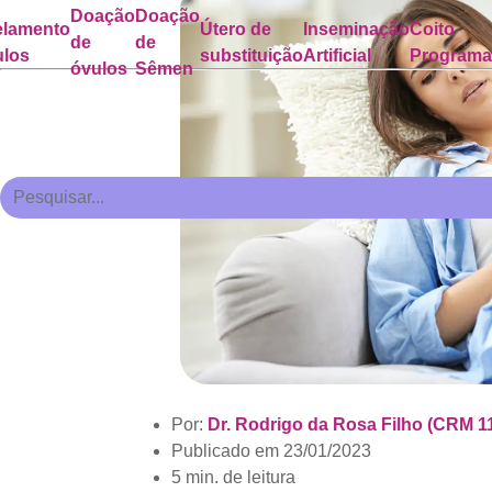
Doação
Doação
lamento
Útero de
Inseminação
Coito
de
de
ulos
substituição
Artificial
Program
óvulos
Sêmen
Por:
Dr. Rodrigo da Rosa Filho (CRM 1
Publicado em
23/01/2023
5 min. de leitura