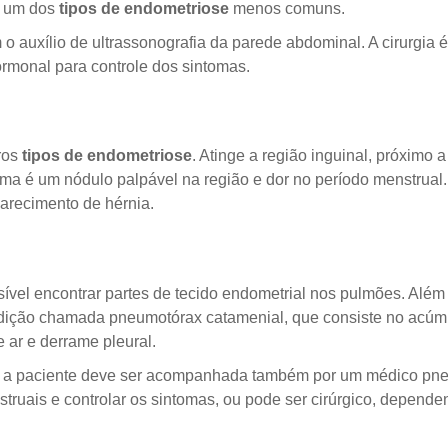
é um dos
tipos de endometriose
menos comuns.
 o auxílio de ultrassonografia da parede abdominal. A cirurgia é
rmonal para controle dos sintomas.
ros
tipos de endometriose
. Atinge a região inguinal, próxim
toma é um nódulo palpável na região e dor no período menstrual
parecimento de hérnia.
ível encontrar partes de tecido endometrial nos pulmões. Além
ndição chamada pneumotórax catamenial, que consiste no acúmu
 ar e derrame pleural.
ca, a paciente deve ser acompanhada também por um médico pne
nstruais e controlar os sintomas, ou pode ser cirúrgico, depen