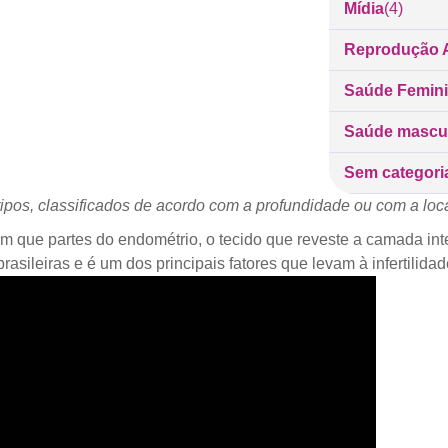
Mídia
(4)
Reprodução A
Saúde Femin
Saúde mascu
Sem categori
ipos, classificados de acordo com a profundidade ou com a loc
 que partes do endométrio, o tecido que reveste a camada inter
sileiras e é um dos principais fatores que levam à infertilidad