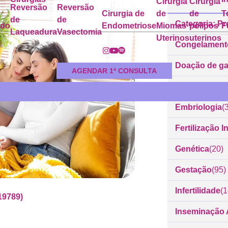
Cirurgia
Cirurgia
Reversão
Reversão
Cirurgia de
de
de
T
de
de
Categoria: Pr
ado
Endometriose
Miomas
pólipos
F
Laqueadura
Vasectomia
Uterinos
uterinos
Congelament
Doação de g
AGENDAR 1ª CONSULTA
Dr. Rodrigo 
Embriologia
(
Fertilização In
Genética
(20)
Gestação
(95)
Infertilidade
(
19789)
Inseminação Ar