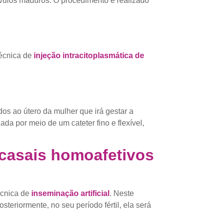
óvulos maduros. O procedimento é realizado
técnica de
injeção intracitoplasmática de
dos ao útero da mulher que irá gestar a
a por meio de um cateter fino e flexível,
 casais homoafetivos
écnica de
inseminação artificial
. Neste
steriormente, no seu período fértil, ela será