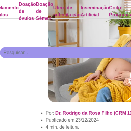
Doação
Doação
lamento
Útero de
Inseminação
Coito
de
de
ulos
substituição
Artificial
Program
óvulos
Sêmen
Por:
Dr. Rodrigo da Rosa Filho (CRM 1
Publicado em
23/12/2024
4 min. de leitura