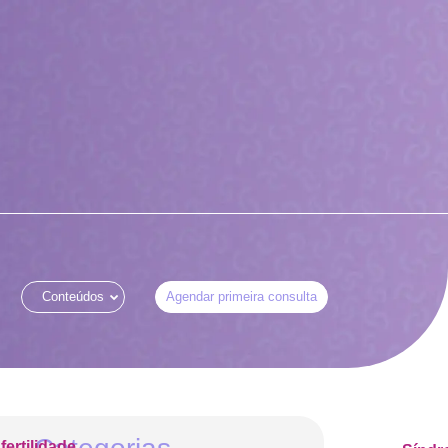
Conteúdos
Agendar primeira consulta
nfertilidade