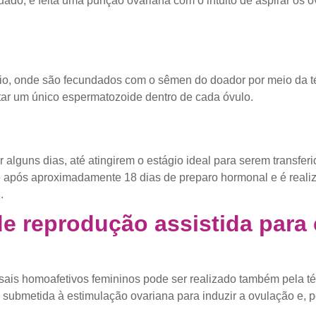
ado, é feita uma punção ovariana com o intuito de aspirar os 
rio, onde são fecundados com o sêmen do doador por meio da 
etar um único espermatozoide dentro de cada óvulo.
 alguns dias, até atingirem o estágio ideal para serem transferi
e após aproximadamente 18 dias de preparo hormonal e é realizad
.
de reprodução assistida para
asais homoafetivos femininos pode ser realizado também pela t
 submetida à estimulação ovariana para induzir a ovulação e, po