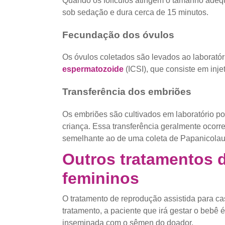
Quando os folículos atingem o tamanho adequ
sob sedação e dura cerca de 15 minutos.
Fecundação dos óvulos
Os óvulos coletados são levados ao laborató
espermatozoide
(ICSI), que consiste em inj
Transferência dos embriões
Os embriões são cultivados em laboratório por
criança. Essa transferência geralmente ocorr
semelhante ao de uma coleta de Papanicolau
Outros tratamentos 
femininos
O tratamento de reprodução assistida para c
tratamento, a paciente que irá gestar o bebê é
inseminada com o sêmen do doador.