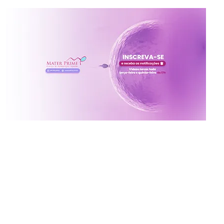
Inscreva-se no canal da
Mater Prime
Vídeos novos toda terça e quinta às 17h
Ative o sininho para não perder!