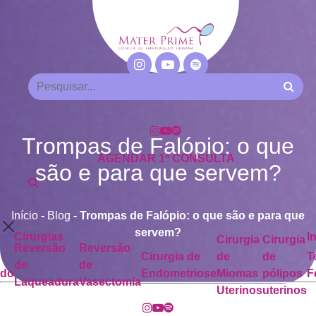
Trompas de Falópio: o que
AGENDAR 1ª CONSULTA
são e para que servem?
Início
-
Blog
-
Trompas de Falópio: o que são e para que
servem?
Cirurgias
I
Cirurgia
Cirurgia
Reversão
Reversão
Cirurgia de
de
de
T
de
de
ado
Endometriose
Miomas
pólipos
F
Laqueadura
Vasectomia
Uterinos
uterinos