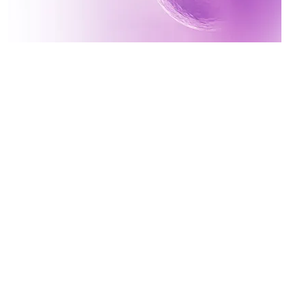
Inscreva-se no canal da
Mater Prime
Vídeos novos toda terça e quinta às 17h
Ative o sininho para não perder!
x